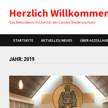
Zum
Herzlich Willkomme
Inhalt
springen
Das Akkordeon-Orchester des Landes Niedersachsen
STARTSEITE
AKTUELLES/NEUES
ÜBER ACCOLLAG
JAHR:
2019