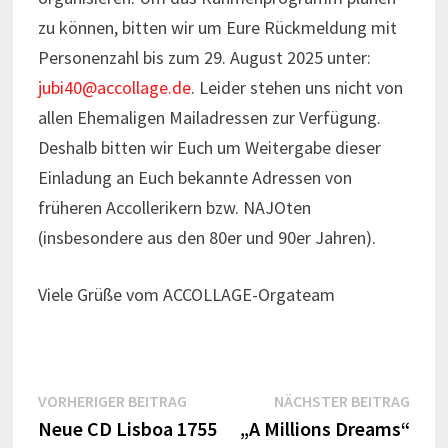
zu können, bitten wir um Eure Rückmeldung mit
Personenzahl bis zum 29. August 2025 unter:
jubi40@accollage.de
. Leider stehen uns nicht von
allen Ehemaligen Mailadressen zur Verfügung.
Deshalb bitten wir Euch um Weitergabe dieser
Einladung an Euch bekannte Adressen von
früheren Accollerikern bzw. NAJOten
(insbesondere aus den 80er und 90er Jahren).
Viele Grüße vom ACCOLLAGE-Orgateam
Beitragsnavigation
Vorheriger
Näch
VORHERIGER BEITRAG
NÄCHSTER BEITRAG
Beitrag:
Beitr
Neue CD Lisboa 1755
„A Millions Dreams“